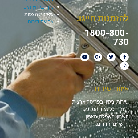
ניקוי בלחץ מים
שאיבת הצפות
להזמנות חייגו:
צביעת דירות
1800-800-
730
איזורי שירות
שירותי ניקיון בפריסה ארצית
רחבה, כל אזור המרכז,
השרון, השפלה, הצפון,
ירושלים והדרום.