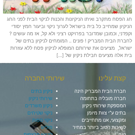
חג הפסח מתקרב ואיתו הניקיונות והכנות לניקוי הבית לפני החג
הניקיון שמחייב כל בית בישראל לערוך ניקוי וביעור חמץ יסודי
וקפדני, וכמובן שמדובר בפרויקט רציני ולא קל, אז מה עושים ?
לחברת הבית המבריק ! פונים .. המומחים לניקיון בתים של
ישראל, מציעים את שירותם המופלא לניקיון פסח ללא עוזרות
בית אלה מציעים חבילת ניקיון של […]
קצת עלינו
שירותי החברה
חברת הבית המבריק הינה
ניקיון בתים
חברה מובליה בתחומה
שירותי ניקיון
המספקת שירותי ניקיון
ניקיון משרדים
בתים ע”י צוות מיומן
ניקוי שטיחים
ומקצועי, אנו מתחייבים
ניקוי ספות
לשירות הטוב ביותר במחיר
פוליש
הוגן.
ליטוש מרצפות