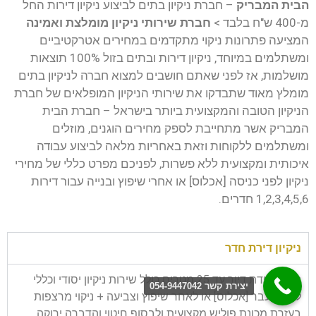
הבית המבריק
– חברת ניקיון בתים לביצוע ניקיון דירות החל
מ-400 ש"ח בלבד >
חברת שירותי ניקיון מומלצת ואמינה
המציעה פתרונות ניקוי מתקדמים במחירים אטרקטיביים
ומשתלמים במיוחד, ניקיון דירות ובתים בזול 100% תוצאות
מושלמות, אז לפני שאתם חושבים למצוא חברה לניקיון בתים
מומלץ מאוד שתבדקו את שירותי הניקיון המופלאים של חברת
הניקיון הטובה והמקצועית ביותר בישראל – חברת הבית
המבריק אשר מתחייבת לספק מחירים הוגנים, מוזלים
ומשתלמים ללקוחות וזאת באחריות מלאה לביצוע עבודה
איכותית ומקצועית ללא פשרות, לפניכם מפרט כללי של מחירי
ניקיון לפני כניסה [אכלוס] או אחרי שיפוץ ובנייה עבור דירות
1,2,3,4,5,6 חדרים.
ניקיון דירת חדר
ניקיון יחידת דיור עד 25 מטרים כולל שירות ניקיון יסודי וכללי
יצירת קשר 054-9447042
לפני מעבר [אכלוס] או לאחר שיפוץ וצביעה + ניקוי מרצפות
בעזרת מכונת פוליש מקצועית ולבסוף חיטוי והדברה ירוקה