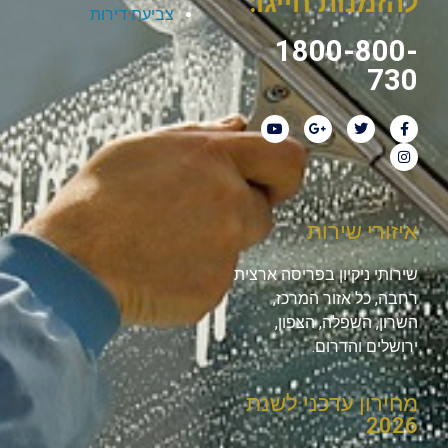
להזמנות חייגו:
צביעת דירות
1800-800-
730
איזורי שירות
שירותי ניקיון בפריסה ארצית
רחבה, כל אזור המרכז,
השרון, השפלה, הצפון,
ירושלים והדרום.
מחירון עדכני לשנת
2026