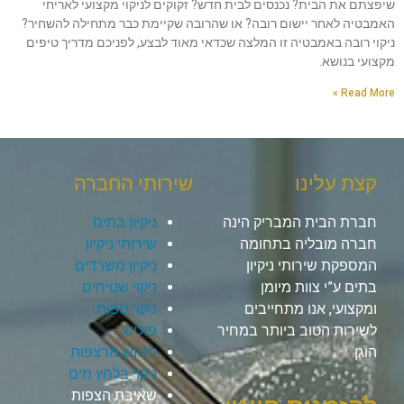
שיפצתם את הבית? נכנסים לבית חדש? זקוקים לניקוי מקצועי לאריחי
האמבטיה לאחר יישום רובה? או שהרובה שקיימת כבר מתחילה להשחיר?
ניקוי רובה באמבטיה זו המלצה שכדאי מאוד לבצע, לפניכם מדריך טיפים
מקצועי בנושא.
Read More »
קצת עלינו
שירותי החברה
חברת הבית המבריק הינה
ניקיון בתים
חברה מובליה בתחומה
שירותי ניקיון
המספקת שירותי ניקיון
ניקיון משרדים
בתים ע”י צוות מיומן
ניקוי שטיחים
ומקצועי, אנו מתחייבים
ניקוי ספות
לשירות הטוב ביותר במחיר
פוליש
הוגן.
ליטוש מרצפות
ניקוי בלחץ מים
שאיבת הצפות