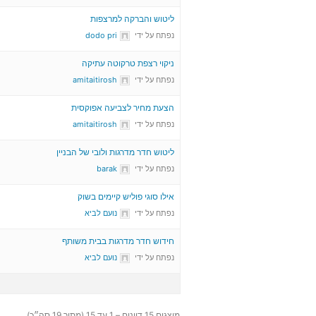
ליטוש והברקה למרצפות
נפתח על ידי
dodo pri
ניקוי רצפת טרקוטה עתיקה
נפתח על ידי
amitaitirosh
הצעת מחיר לצביעה אפוקסית
נפתח על ידי
amitaitirosh
ליטוש חדר מדרגות ולובי של הבניין
נפתח על ידי
barak
אילו סוגי פוליש קיימים בשוק
נפתח על ידי
נועם לביא
חידוש חדר מדרגות בבית משותף
נפתח על ידי
נועם לביא
מוצגים 15 דיונים – 1 עד 15 (מתוך 19 סה״כ)