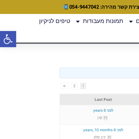
ירת קשר מהירה: 054-9447042
תמונות מעבודות
טיפים לניקיון
פתח
←
2
1
Last Post
לפני 6 years
קרן
לפני 6 years, 10 months
יניב סלע