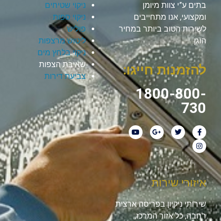
בתים ע”י צוות מיומן
ניקוי שטיחים
ומקצועי, אנו מתחייבים
ניקוי ספות
לשירות הטוב ביותר במחיר
פוליש
הוגן.
ליטוש מרצפות
ניקוי בלחץ מים
שאיבת הצפות
להזמנות חייגו:
צביעת דירות
1800-800-
730
איזורי שירות
שירותי ניקיון בפריסה ארצית
רחבה, כל אזור המרכז,