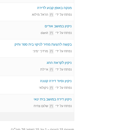
מנקה באופן קבוע לדירה
נפתח על ידי
הראל מילוא
ניקיון במושב אודים
נפתח על ידי
danit
בקשה להצעת מחיר לניקוי בית ספר ותיק
נפתח על ידי
מרדכי ימיני
ניקיון לקראת החג
נפתח על ידי
איילת
ניקיון וסיוד דירה קטנה
נפתח על ידי
ניקולאי
ניקיון דירה במושב בית ינאי
נפתח על ידי
שלום צחיח
מוצגים 15 דיונים – 1 עד 15 (מתוך 76 סה״כ)