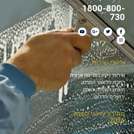
1800-800-
730
איזורי שירות
שירותי ניקיון בפריסה ארצית
רחבה, כל אזור המרכז,
השרון, השפלה, הצפון,
ירושלים והדרום.
מחירון עדכני לשנת
2026
ניקיון דירת חדר החל