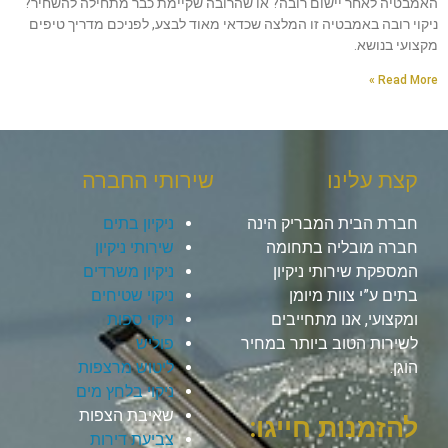
האמבטיה לאחר יישום רובה? או שהרובה שקיימת כבר מתחילה להשחיר?
ניקוי רובה באמבטיה זו המלצה שכדאי מאוד לבצע, לפניכם מדריך טיפים
מקצועי בנושא.
Read More »
קצת עלינו
שירותי החברה
חברת הבית המבריק הינה
ניקיון בתים
חברה מובליה בתחומה
שירותי ניקיון
המספקת שירותי ניקיון
ניקיון משרדים
בתים ע”י צוות מיומן
ניקוי שטיחים
ומקצועי, אנו מתחייבים
ניקוי ספות
לשירות הטוב ביותר במחיר
פוליש
הוגן.
ליטוש מרצפות
ניקוי בלחץ מים
שאיבת הצפות
להזמנות חייגו:
צביעת דירות