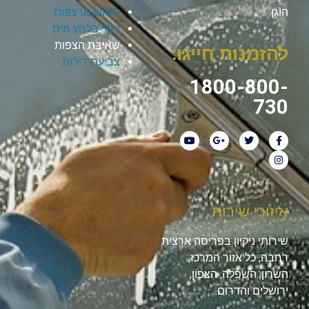
הוגן.
ליטוש מרצפות
ניקוי בלחץ מים
שאיבת הצפות
להזמנות חייגו:
צביעת דירות
1800-800-
730
איזורי שירות
שירותי ניקיון בפריסה ארצית
רחבה, כל אזור המרכז,
השרון, השפלה, הצפון,
ירושלים והדרום.