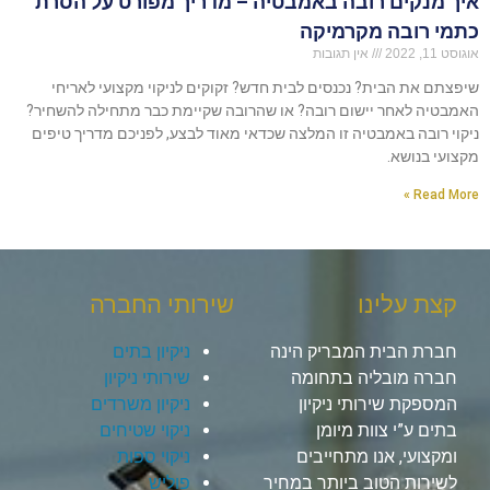
איך מנקים רובה באמבטיה – מדריך מפורט על הסרת
כתמי רובה מקרמיקה
אוגוסט 11, 2022
אין תגובות
שיפצתם את הבית? נכנסים לבית חדש? זקוקים לניקוי מקצועי לאריחי
האמבטיה לאחר יישום רובה? או שהרובה שקיימת כבר מתחילה להשחיר?
ניקוי רובה באמבטיה זו המלצה שכדאי מאוד לבצע, לפניכם מדריך טיפים
מקצועי בנושא.
Read More »
קצת עלינו
שירותי החברה
חברת הבית המבריק הינה
ניקיון בתים
חברה מובליה בתחומה
שירותי ניקיון
המספקת שירותי ניקיון
ניקיון משרדים
בתים ע”י צוות מיומן
ניקוי שטיחים
ומקצועי, אנו מתחייבים
ניקוי ספות
לשירות הטוב ביותר במחיר
פוליש