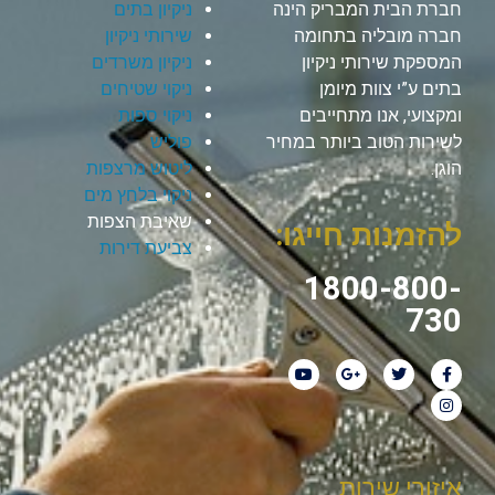
חברת הבית המבריק הינה
ניקיון בתים
חברה מובליה בתחומה
שירותי ניקיון
המספקת שירותי ניקיון
ניקיון משרדים
בתים ע”י צוות מיומן
ניקוי שטיחים
ומקצועי, אנו מתחייבים
ניקוי ספות
לשירות הטוב ביותר במחיר
פוליש
הוגן.
ליטוש מרצפות
ניקוי בלחץ מים
שאיבת הצפות
להזמנות חייגו:
צביעת דירות
1800-800-
730
איזורי שירות