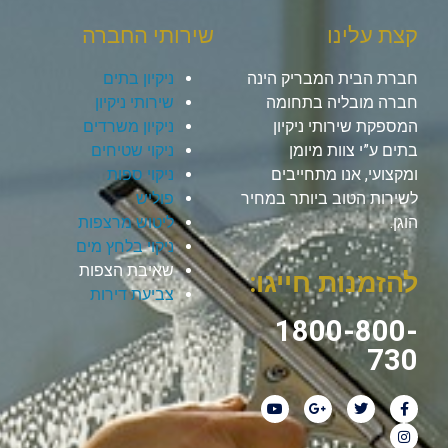
קצת עלינו
שירותי החברה
חברת הבית המבריק הינה
ניקיון בתים
חברה מובליה בתחומה
שירותי ניקיון
המספקת שירותי ניקיון
ניקיון משרדים
בתים ע”י צוות מיומן
ניקוי שטיחים
ומקצועי, אנו מתחייבים
ניקוי ספות
לשירות הטוב ביותר במחיר
פוליש
הוגן.
ליטוש מרצפות
ניקוי בלחץ מים
שאיבת הצפות
להזמנות חייגו:
צביעת דירות
1800-800-
730