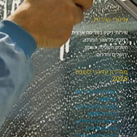
איזורי שירות
שירותי ניקיון בפריסה ארצית
רחבה, כל אזור המרכז,
השרון, השפלה, הצפון,
ירושלים והדרום.
מחירון עדכני לשנת
2026
ניקיון דירת חדר החל
מ-₪400
ניקיון דירת 2 חדרים
החל מ-₪800
ניקיון דירת 3 חדרים
החל מ-₪1100
ניקיון דירת 4 חדרים