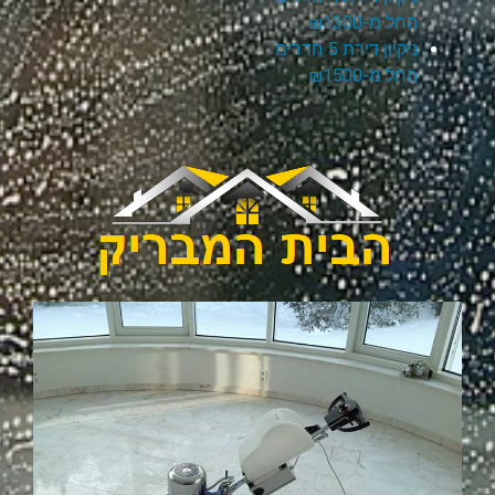
החל מ-₪1300
ניקיון דירת 5 חדרים
החל מ-₪1500