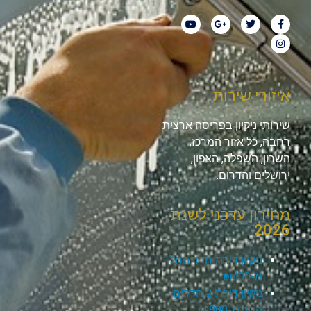
איזורי שירות
שירותי ניקיון בפריסה ארצית
רחבה, כל אזור המרכז,
השרון, השפלה, הצפון,
ירושלים והדרום.
מחירון עדכני לשנת
2026
ניקיון דירת חדר החל
מ-₪400
ניקיון דירת 2 חדרים
החל מ-₪800