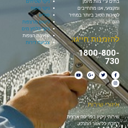
בתים ע”י צוות מיומן
ניקוי שטיחים
ומקצועי, אנו מתחייבים
ניקוי ספות
לשירות הטוב ביותר במחיר
פוליש
הוגן.
ליטוש מרצפות
ניקוי בלחץ מים
שאיבת הצפות
להזמנות חייגו:
צביעת דירות
1800-800-
730
איזורי שירות
שירותי ניקיון בפריסה ארצית
רחבה, כל אזור המרכז,