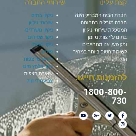
קצת עלינו
שירותי החברה
חברת הבית המבריק הינה
ניקיון בתים
חברה מובליה בתחומה
שירותי ניקיון
המספקת שירותי ניקיון
ניקיון משרדים
בתים ע”י צוות מיומן
ניקוי שטיחים
ומקצועי, אנו מתחייבים
ניקוי ספות
לשירות הטוב ביותר במחיר
פוליש
הוגן.
ליטוש מרצפות
ניקוי בלחץ מים
שאיבת הצפות
להזמנות חייגו:
צביעת דירות
1800-800-
730