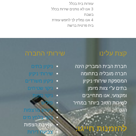
עוזרות בית בכלל
3 אנו לא נותנים שירות בכלל
בשבת
4 אנו נמליץ לך לחפש עוזרת
בית פרטית ברשת
קצת עלינו
שירותי החברה
חברת הבית המבריק הינה
ניקיון בתים
חברה מובליה בתחומה
שירותי ניקיון
המספקת שירותי ניקיון
ניקיון משרדים
בתים ע”י צוות מיומן
ניקוי שטיחים
ומקצועי, אנו מתחייבים
ניקוי ספות
לשירות הטוב ביותר במחיר
פוליש
הוגן.
ליטוש מרצפות
ניקוי בלחץ מים
שאיבת הצפות
להזמנות חייגו:
צביעת דירות