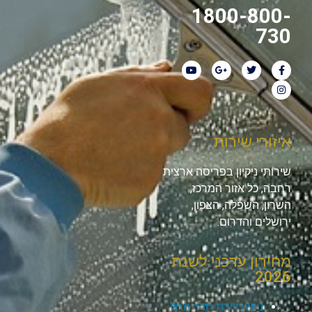
1800-800-
730
איזורי שירות
שירותי ניקיון בפריסה ארצית
רחבה, כל אזור המרכז,
השרון, השפלה, הצפון,
ירושלים והדרום.
מחירון עדכני לשנת
2026
ניקיון דירת חדר החל