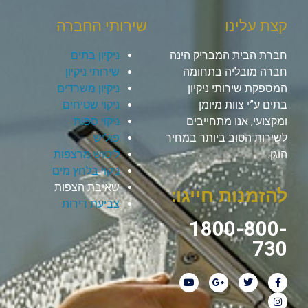
קצת עלינו
שירותי החברה
חברת הבית המבריק הינה
ניקיון בתים
חברה מובליה בתחומה
שירותי ניקיון
המספקת שירותי ניקיון
ניקיון משרדים
בתים ע”י צוות מיומן
ניקוי שטיחים
ומקצועי, אנו מתחייבים
ניקוי ספות
לשירות הטוב ביותר במחיר
פוליש
הוגן.
ליטוש מרצפות
ניקוי בלחץ מים
שאיבת הצפות
להזמנות חייגו:
צביעת דירות
1800-800-
730