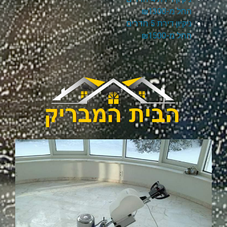
החל מ-₪1300
ניקיון דירת 5 חדרים
החל מ-₪1500