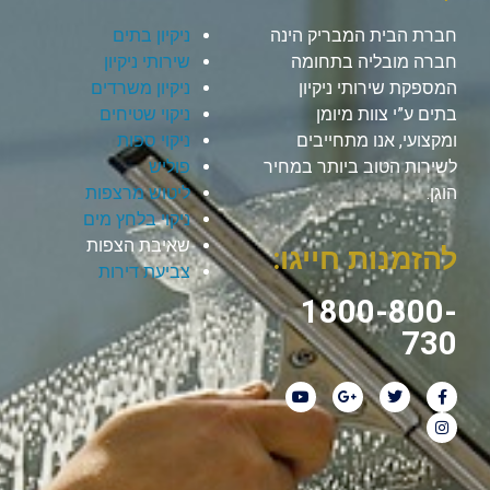
חברת הבית המבריק הינה
ניקיון בתים
חברה מובליה בתחומה
שירותי ניקיון
המספקת שירותי ניקיון
ניקיון משרדים
בתים ע”י צוות מיומן
ניקוי שטיחים
ומקצועי, אנו מתחייבים
ניקוי ספות
לשירות הטוב ביותר במחיר
פוליש
הוגן.
ליטוש מרצפות
ניקוי בלחץ מים
שאיבת הצפות
להזמנות חייגו:
צביעת דירות
1800-800-
730