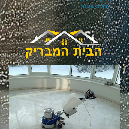
החל מ-₪1500