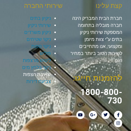
קצת עלינו
שירותי החברה
חברת הבית המבריק הינה
ניקיון בתים
חברה מובליה בתחומה
שירותי ניקיון
המספקת שירותי ניקיון
ניקיון משרדים
בתים ע”י צוות מיומן
ניקוי שטיחים
ומקצועי, אנו מתחייבים
ניקוי ספות
לשירות הטוב ביותר במחיר
פוליש
הוגן.
ליטוש מרצפות
ניקוי בלחץ מים
שאיבת הצפות
להזמנות חייגו:
צביעת דירות
1800-800-
730