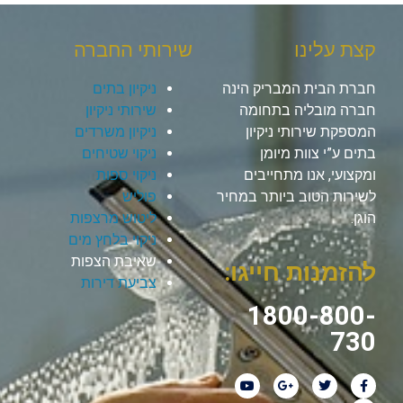
קצת עלינו
שירותי החברה
חברת הבית המבריק הינה
ניקיון בתים
חברה מובליה בתחומה
שירותי ניקיון
המספקת שירותי ניקיון
ניקיון משרדים
בתים ע”י צוות מיומן
ניקוי שטיחים
ומקצועי, אנו מתחייבים
ניקוי ספות
לשירות הטוב ביותר במחיר
פוליש
הוגן.
ליטוש מרצפות
ניקוי בלחץ מים
שאיבת הצפות
להזמנות חייגו:
צביעת דירות
1800-800-
730