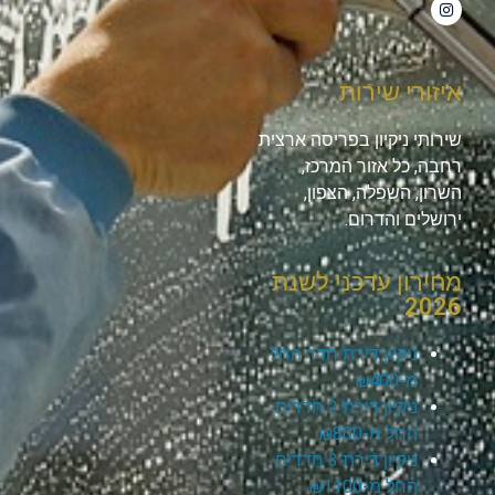
איזורי שירות
שירותי ניקיון בפריסה ארצית
רחבה, כל אזור המרכז,
השרון, השפלה, הצפון,
ירושלים והדרום.
מחירון עדכני לשנת
2026
ניקיון דירת חדר החל
מ-₪400
ניקיון דירת 2 חדרים
החל מ-₪800
ניקיון דירת 3 חדרים
החל מ-₪1100