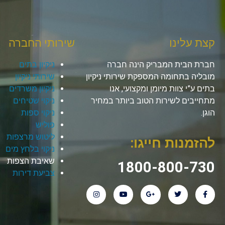
קצת עלינו
שירותי החברה
חברת הבית המבריק הינה חברה
ניקיון בתים
מובליה בתחומה המספקת שירותי ניקיון
שירותי ניקיון
בתים ע”י צוות מיומן ומקצועי, אנו
ניקיון משרדים
מתחייבים לשירות הטוב ביותר במחיר
ניקוי שטיחים
הוגן.
ניקוי ספות
פוליש
ליטוש מרצפות
להזמנות חייגו:
ניקוי בלחץ מים
שאיבת הצפות
1800-800-730
צביעת דירות