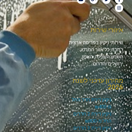
איזורי שירות
שירותי ניקיון בפריסה ארצית
רחבה, כל אזור המרכז,
השרון, השפלה, הצפון,
ירושלים והדרום.
מחירון עדכני לשנת
2026
ניקיון דירת חדר החל
מ-₪400
ניקיון דירת 2 חדרים
החל מ-₪800
ניקיון דירת 3 חדרים