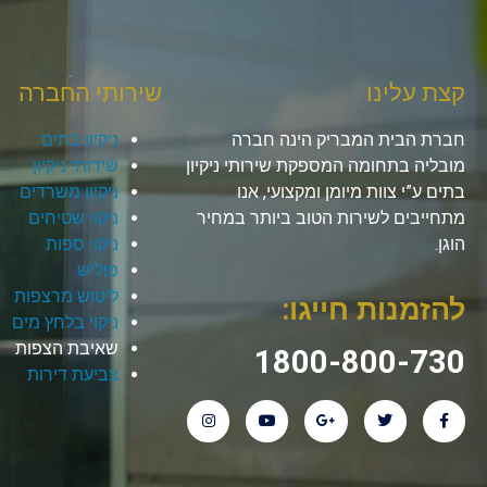
קצת עלינו
שירותי החברה
חברת הבית המבריק הינה חברה
ניקיון בתים
מובליה בתחומה המספקת שירותי ניקיון
שירותי ניקיון
בתים ע”י צוות מיומן ומקצועי, אנו
ניקיון משרדים
מתחייבים לשירות הטוב ביותר במחיר
ניקוי שטיחים
הוגן.
ניקוי ספות
פוליש
ליטוש מרצפות
להזמנות חייגו:
ניקוי בלחץ מים
שאיבת הצפות
1800-800-730
צביעת דירות