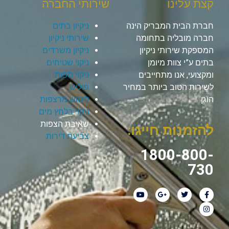
קצת עלינו
שירותי החברה
חברת הבית המבריק הינה
ניקיון בתים
חברה מובליה בתחומה
שירותי ניקיון
המספקת שירותי ניקיון
ניקיון משרדים
בתים ע”י צוות מיומן
ניקוי שטיחים
ומקצועי, אנו מתחייבים
ניקוי ספות
לשירות הטוב ביותר במחיר
פוליש
הוגן.
ליטוש מרצפות
ניקוי בלחץ מים
שאיבת הצפות
להזמנות חייגו:
צביעת דירות
1800-800-
730