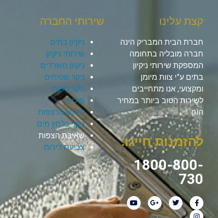
קצת עלינו
שירותי החברה
חברת הבית המבריק הינה
ניקיון בתים
חברה מובליה בתחומה
שירותי ניקיון
המספקת שירותי ניקיון
ניקיון משרדים
בתים ע”י צוות מיומן
ניקוי שטיחים
ומקצועי, אנו מתחייבים
ניקוי ספות
לשירות הטוב ביותר במחיר
פוליש
הוגן.
ליטוש מרצפות
ניקוי בלחץ מים
שאיבת הצפות
להזמנות חייגו:
צביעת דירות
1800-800-
730