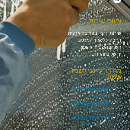
איזורי שירות
שירותי ניקיון בפריסה ארצית
רחבה, כל אזור המרכז,
השרון, השפלה, הצפון,
ירושלים והדרום.
מחירון עדכני לשנת
2026
ניקיון דירת חדר החל
מ-₪400
ניקיון דירת 2 חדרים
החל מ-₪800
ניקיון דירת 3 חדרים
החל מ-₪1100