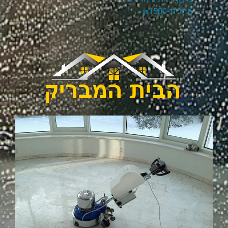
החל מ-₪1500