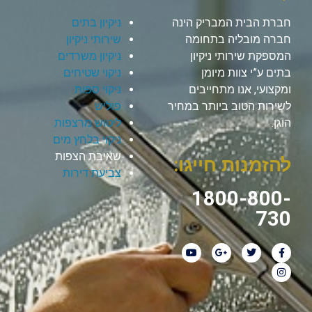
חברת הבית המבריק הינה
ניקיון בתים
חברה מובליה בתחומה
שירותי ניקיון
המספקת שירותי ניקיון
ניקיון משרדים
בתים ע”י צוות מיומן
ניקוי שטיחים
ומקצועי, אנו מתחייבים
ניקוי ספות
לשירות הטוב ביותר במחיר
פוליש
הוגן.
ליטוש מרצפות
ניקוי בלחץ מים
שאיבת הצפות
להזמנות חייגו:
צביעת דירות
1800-800-
730