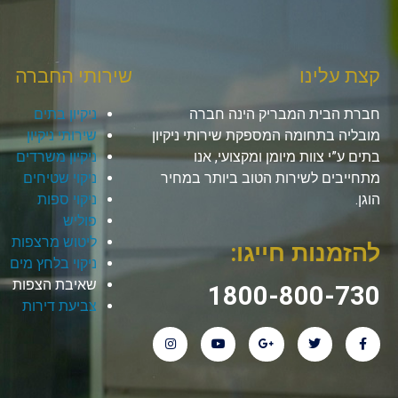
קצת עלינו
שירותי החברה
חברת הבית המבריק הינה חברה
ניקיון בתים
מובליה בתחומה המספקת שירותי ניקיון
שירותי ניקיון
בתים ע”י צוות מיומן ומקצועי, אנו
ניקיון משרדים
מתחייבים לשירות הטוב ביותר במחיר
ניקוי שטיחים
הוגן.
ניקוי ספות
פוליש
ליטוש מרצפות
להזמנות חייגו:
ניקוי בלחץ מים
שאיבת הצפות
1800-800-730
צביעת דירות