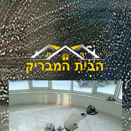
החל מ-₪1300
ניקיון דירת 5 חדרים
החל מ-₪1500