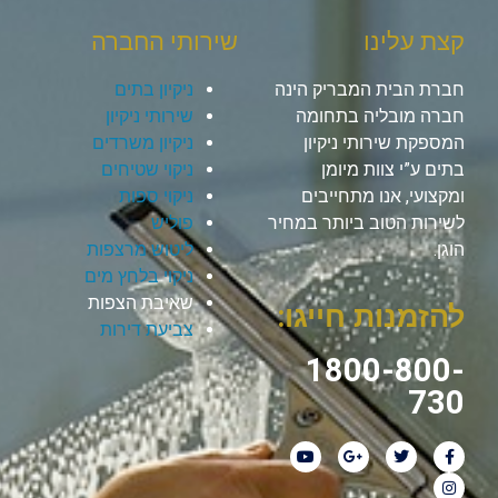
קצת עלינו
שירותי החברה
חברת הבית המבריק הינה
ניקיון בתים
חברה מובליה בתחומה
שירותי ניקיון
המספקת שירותי ניקיון
ניקיון משרדים
בתים ע”י צוות מיומן
ניקוי שטיחים
ומקצועי, אנו מתחייבים
ניקוי ספות
לשירות הטוב ביותר במחיר
פוליש
הוגן.
ליטוש מרצפות
ניקוי בלחץ מים
שאיבת הצפות
להזמנות חייגו:
צביעת דירות
1800-800-
730