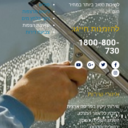
לשירות הטוב ביותר במחיר
פוליש
הוגן.
ליטוש מרצפות
ניקוי בלחץ מים
שאיבת הצפות
להזמנות חייגו:
צביעת דירות
1800-800-
730
איזורי שירות
שירותי ניקיון בפריסה ארצית
רחבה, כל אזור המרכז,
השרון, השפלה, הצפון,
ירושלים והדרום.