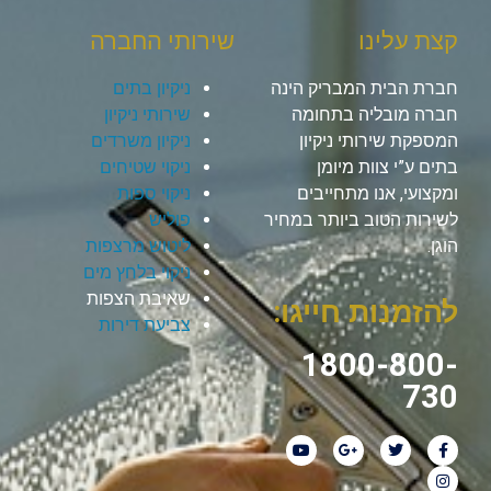
קצת עלינו
שירותי החברה
חברת הבית המבריק הינה
ניקיון בתים
חברה מובליה בתחומה
שירותי ניקיון
המספקת שירותי ניקיון
ניקיון משרדים
בתים ע”י צוות מיומן
ניקוי שטיחים
ומקצועי, אנו מתחייבים
ניקוי ספות
לשירות הטוב ביותר במחיר
פוליש
הוגן.
ליטוש מרצפות
ניקוי בלחץ מים
שאיבת הצפות
להזמנות חייגו:
צביעת דירות
1800-800-
730