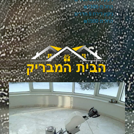
החל מ-₪1300
ניקיון דירת 5 חדרים
החל מ-₪1500