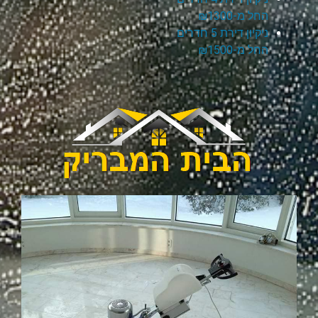
החל מ-₪1300
ניקיון דירת 5 חדרים
החל מ-₪1500