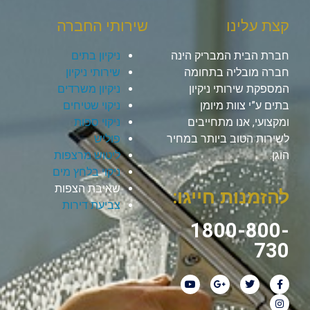
קצת עלינו
שירותי החברה
חברת הבית המבריק הינה
ניקיון בתים
חברה מובליה בתחומה
שירותי ניקיון
המספקת שירותי ניקיון
ניקיון משרדים
בתים ע”י צוות מיומן
ניקוי שטיחים
ומקצועי, אנו מתחייבים
ניקוי ספות
לשירות הטוב ביותר במחיר
פוליש
הוגן.
ליטוש מרצפות
ניקוי בלחץ מים
שאיבת הצפות
להזמנות חייגו:
צביעת דירות
1800-800-
730