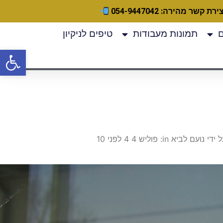
ירת קשר מהירה: 054-9447042
תמונות מעבודות
טיפים לניקיון
פתח
חיפוש: מוצג דיון 1 (מתוך 1 סה״כ) דיון משתתפים תגובות Last Post אילו סוגי פוליש קיימים בשוק נפתח על ידי נועם לביא in: פוליש 4 4 לפני 10