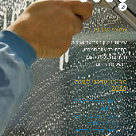
איזורי שירות
שירותי ניקיון בפריסה ארצית
רחבה, כל אזור המרכז,
השרון, השפלה, הצפון,
ירושלים והדרום.
מחירון עדכני לשנת
2026
ניקיון דירת חדר החל
מ-₪400
ניקיון דירת 2 חדרים
החל מ-₪800
ניקיון דירת 3 חדרים