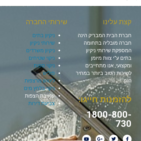
קצת עלינו
שירותי החברה
חברת הבית המבריק הינה
ניקיון בתים
חברה מובליה בתחומה
שירותי ניקיון
המספקת שירותי ניקיון
ניקיון משרדים
בתים ע”י צוות מיומן
ניקוי שטיחים
ומקצועי, אנו מתחייבים
ניקוי ספות
לשירות הטוב ביותר במחיר
פוליש
הוגן.
ליטוש מרצפות
ניקוי בלחץ מים
שאיבת הצפות
להזמנות חייגו:
צביעת דירות
1800-800-
730