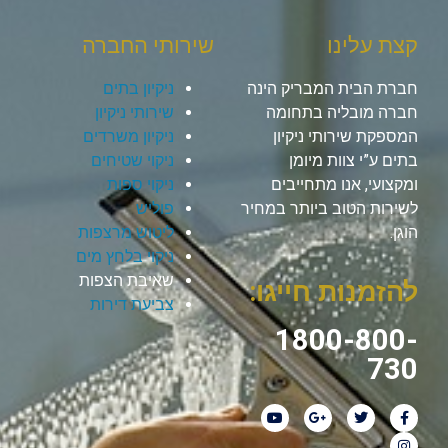
קצת עלינו
שירותי החברה
חברת הבית המבריק הינה
ניקיון בתים
חברה מובליה בתחומה
שירותי ניקיון
המספקת שירותי ניקיון
ניקיון משרדים
בתים ע”י צוות מיומן
ניקוי שטיחים
ומקצועי, אנו מתחייבים
ניקוי ספות
לשירות הטוב ביותר במחיר
פוליש
הוגן.
ליטוש מרצפות
ניקוי בלחץ מים
שאיבת הצפות
להזמנות חייגו:
צביעת דירות
1800-800-
730