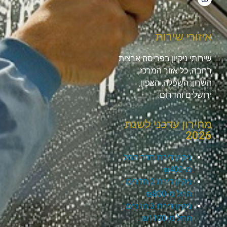
איזורי שירות
שירותי ניקיון בפריסה ארצית
רחבה, כל אזור המרכז,
השרון, השפלה, הצפון,
ירושלים והדרום.
מחירון עדכני לשנת
2026
ניקיון דירת חדר החל
מ-₪400
ניקיון דירת 2 חדרים
החל מ-₪800
ניקיון דירת 3 חדרים
החל מ-₪1100