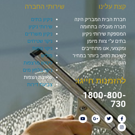
קצת עלינו
שירותי החברה
חברת הבית המבריק הינה
ניקיון בתים
חברה מובליה בתחומה
שירותי ניקיון
המספקת שירותי ניקיון
ניקיון משרדים
בתים ע”י צוות מיומן
ניקוי שטיחים
ומקצועי, אנו מתחייבים
ניקוי ספות
לשירות הטוב ביותר במחיר
פוליש
הוגן.
ליטוש מרצפות
ניקוי בלחץ מים
שאיבת הצפות
להזמנות חייגו:
צביעת דירות
1800-800-
730