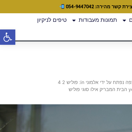
ירת קשר מהירה: 054-9447042
תמונות מעבודות
טיפים לניקיון
פתח
חיפוש: מוצגים 5 דיונים – 1 עד 5 (מתוך 5 סה״כ) דיון משתתפים תגובות Last Post כתמים לבנים על הרצפה נפתח על ידי אלמוני in: פוליש 2 4
לפני 6 years קרן ליטוש והברקה למרצפות נפתח על ידי dodo pri in: פוליש 3 4 לפני 9 years, 10 months הבית המבריק אילו סוגי פוליש