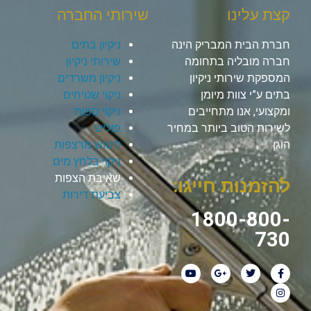
קצת עלינו
שירותי החברה
חברת הבית המבריק הינה
ניקיון בתים
חברה מובליה בתחומה
שירותי ניקיון
המספקת שירותי ניקיון
ניקיון משרדים
בתים ע”י צוות מיומן
ניקוי שטיחים
ומקצועי, אנו מתחייבים
ניקוי ספות
לשירות הטוב ביותר במחיר
פוליש
הוגן.
ליטוש מרצפות
ניקוי בלחץ מים
שאיבת הצפות
להזמנות חייגו:
צביעת דירות
1800-800-
730