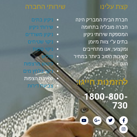
קצת עלינו
שירותי החברה
חברת הבית המבריק הינה
ניקיון בתים
חברה מובליה בתחומה
שירותי ניקיון
המספקת שירותי ניקיון
ניקיון משרדים
בתים ע”י צוות מיומן
ניקוי שטיחים
ומקצועי, אנו מתחייבים
ניקוי ספות
לשירות הטוב ביותר במחיר
פוליש
הוגן.
ליטוש מרצפות
ניקוי בלחץ מים
שאיבת הצפות
להזמנות חייגו:
צביעת דירות
1800-800-
730