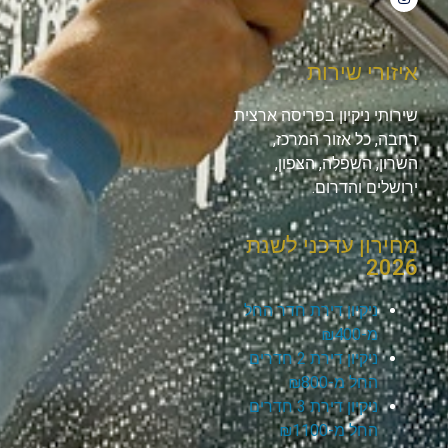
איזורי שירות
שירותי ניקיון בפריסה ארצית
רחבה, כל אזור המרכז,
השרון, השפלה, הצפון,
ירושלים והדרום.
מחירון עדכני לשנת
2026
ניקיון דירת חדר החל
מ-₪400
ניקיון דירת 2 חדרים
החל מ-₪800
ניקיון דירת 3 חדרים
החל מ-₪1100