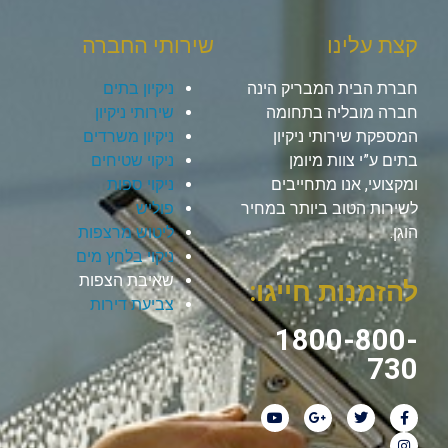
קצת עלינו
שירותי החברה
חברת הבית המבריק הינה
ניקיון בתים
חברה מובליה בתחומה
שירותי ניקיון
המספקת שירותי ניקיון
ניקיון משרדים
בתים ע”י צוות מיומן
ניקוי שטיחים
ומקצועי, אנו מתחייבים
ניקוי ספות
לשירות הטוב ביותר במחיר
פוליש
הוגן.
ליטוש מרצפות
ניקוי בלחץ מים
שאיבת הצפות
להזמנות חייגו:
צביעת דירות
1800-800-
730