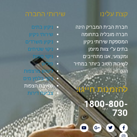
קצת עלינו
שירותי החברה
חברת הבית המבריק הינה
ניקיון בתים
חברה מובליה בתחומה
שירותי ניקיון
המספקת שירותי ניקיון
ניקיון משרדים
בתים ע”י צוות מיומן
ניקוי שטיחים
ומקצועי, אנו מתחייבים
ניקוי ספות
לשירות הטוב ביותר במחיר
פוליש
הוגן.
ליטוש מרצפות
ניקוי בלחץ מים
שאיבת הצפות
להזמנות חייגו:
צביעת דירות
1800-800-
730