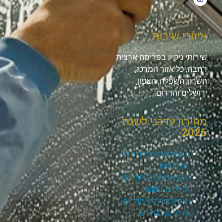
איזורי שירות
שירותי ניקיון בפריסה ארצית
רחבה, כל אזור המרכז,
השרון, השפלה, הצפון,
ירושלים והדרום.
מחירון עדכני לשנת
2026
ניקיון דירת חדר החל
מ-₪400
ניקיון דירת 2 חדרים
החל מ-₪800
ניקיון דירת 3 חדרים
החל מ-₪1100