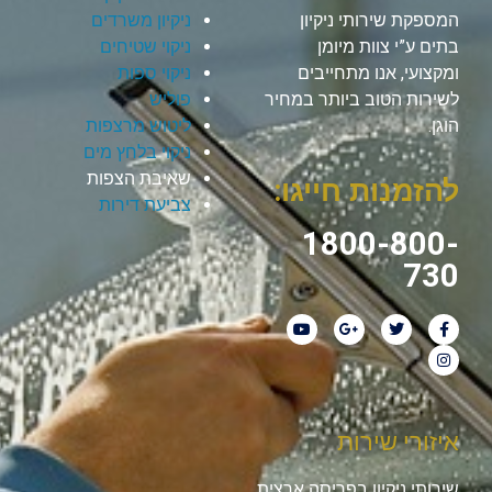
המספקת שירותי ניקיון
ניקיון משרדים
בתים ע”י צוות מיומן
ניקוי שטיחים
ומקצועי, אנו מתחייבים
ניקוי ספות
לשירות הטוב ביותר במחיר
פוליש
הוגן.
ליטוש מרצפות
ניקוי בלחץ מים
שאיבת הצפות
להזמנות חייגו:
צביעת דירות
1800-800-
730
איזורי שירות
שירותי ניקיון בפריסה ארצית