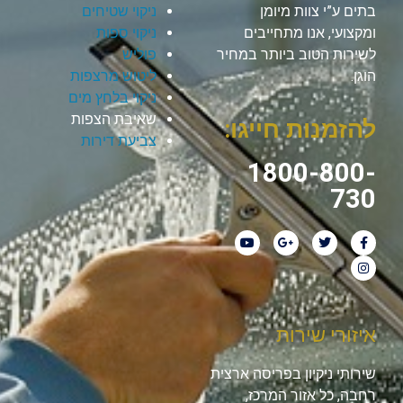
בתים ע”י צוות מיומן
ניקוי שטיחים
ומקצועי, אנו מתחייבים
ניקוי ספות
לשירות הטוב ביותר במחיר
פוליש
הוגן.
ליטוש מרצפות
ניקוי בלחץ מים
שאיבת הצפות
להזמנות חייגו:
צביעת דירות
1800-800-
730
איזורי שירות
שירותי ניקיון בפריסה ארצית
רחבה, כל אזור המרכז,