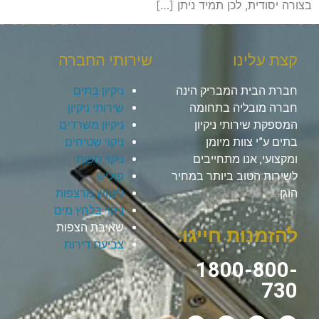
בצורה יסודית, לכן תמיד ניתן […]
קצת עלינו
שירותי החברה
חברת הבית המבריק הינה
ניקיון בתים
חברה מובליה בתחומה
שירותי ניקיון
המספקת שירותי ניקיון
ניקיון משרדים
בתים ע”י צוות מיומן
ניקוי שטיחים
ומקצועי, אנו מתחייבים
ניקוי ספות
לשירות הטוב ביותר במחיר
פוליש
הוגן.
ליטוש מרצפות
ניקוי בלחץ מים
שאיבת הצפות
להזמנות חייגו:
צביעת דירות
1800-800-
730