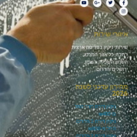
איזורי שירות
שירותי ניקיון בפריסה ארצית
רחבה, כל אזור המרכז,
השרון, השפלה, הצפון,
ירושלים והדרום.
מחירון עדכני לשנת
2026
ניקיון דירת חדר החל
מ-₪400
ניקיון דירת 2 חדרים
החל מ-₪800
ניקיון דירת 3 חדרים