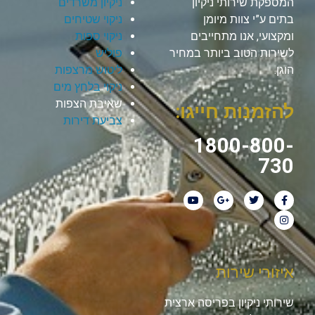
המספקת שירותי ניקיון
ניקיון משרדים
בתים ע”י צוות מיומן
ניקוי שטיחים
ומקצועי, אנו מתחייבים
ניקוי ספות
לשירות הטוב ביותר במחיר
פוליש
הוגן.
ליטוש מרצפות
ניקוי בלחץ מים
שאיבת הצפות
להזמנות חייגו:
צביעת דירות
1800-800-
730
איזורי שירות
שירותי ניקיון בפריסה ארצית