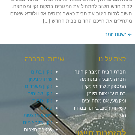
לבית חדש חשוב להתחיל את המגורים במקום נקי ומצוחצח.
חשוב לנקות היטב את הבית כאשר נכנסים אליו ולוודא שאתם
מתחילים את חייכם החדים בבית החדש […]
←
ישנות יותר
קצת עלינו
שירותי החברה
חברת הבית המבריק הינה
ניקיון בתים
חברה מובליה בתחומה
שירותי ניקיון
המספקת שירותי ניקיון
ניקיון משרדים
בתים ע”י צוות מיומן
ניקוי שטיחים
ומקצועי, אנו מתחייבים
ניקוי ספות
לשירות הטוב ביותר במחיר
פוליש
הוגן.
ליטוש מרצפות
ניקוי בלחץ מים
שאיבת הצפות
להזמנות חייגו: