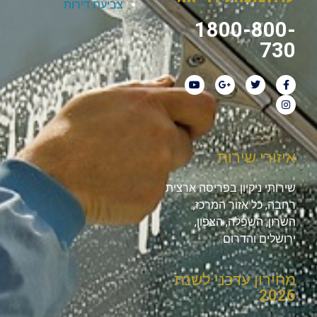
צביעת דירות
1800-800-
730
איזורי שירות
שירותי ניקיון בפריסה ארצית
רחבה, כל אזור המרכז,
השרון, השפלה, הצפון,
ירושלים והדרום.
מחירון עדכני לשנת
2026