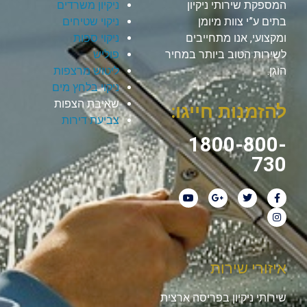
המספקת שירותי ניקיון
ניקיון משרדים
בתים ע”י צוות מיומן
ניקוי שטיחים
ומקצועי, אנו מתחייבים
ניקוי ספות
לשירות הטוב ביותר במחיר
פוליש
הוגן.
ליטוש מרצפות
ניקוי בלחץ מים
שאיבת הצפות
להזמנות חייגו:
צביעת דירות
1800-800-
730
איזורי שירות
שירותי ניקיון בפריסה ארצית