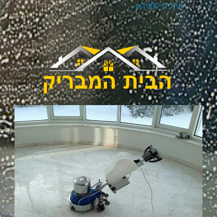
החל מ-₪1500