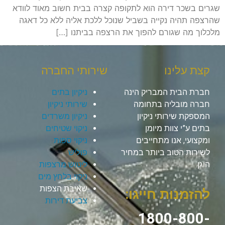
שגרים בשכר דירה הוא לתקופה קצרה בבית חשוב מאוד לוודא
שהרצפה תהיה נקייה בשביל שנוכל ללכת אליה ללא כל דאגה
מלכלוך מה שגורם להפוך את הרצפה בביתנו […]
קצת עלינו
שירותי החברה
חברת הבית המבריק הינה
ניקיון בתים
חברה מובליה בתחומה
שירותי ניקיון
המספקת שירותי ניקיון
ניקיון משרדים
בתים ע”י צוות מיומן
ניקוי שטיחים
ומקצועי, אנו מתחייבים
ניקוי ספות
לשירות הטוב ביותר במחיר
פוליש
הוגן.
ליטוש מרצפות
ניקוי בלחץ מים
שאיבת הצפות
להזמנות חייגו:
צביעת דירות
1800-800-