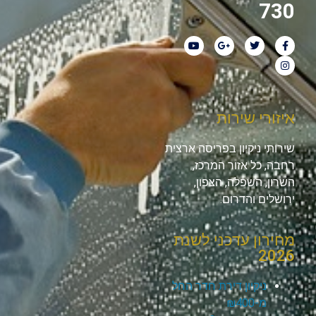
730
איזורי שירות
שירותי ניקיון בפריסה ארצית
רחבה, כל אזור המרכז,
השרון, השפלה, הצפון,
ירושלים והדרום.
מחירון עדכני לשנת
2026
ניקיון דירת חדר החל
מ-₪400