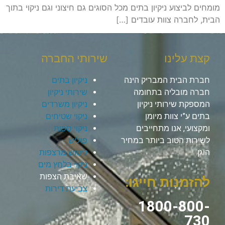
מומחים לביצוע ניקיון בתים מכל הסוגים גם חיצוני וגם ניקוי בתוך
הבית, לחברה צוות עובדים […]
קצת עלינו
שירותי החברה
חברת הבית המבריק הינה
ניקיון בתים
חברה מובליה בתחומה
שירותי ניקיון
המספקת שירותי ניקיון
ניקיון משרדים
בתים ע”י צוות מיומן
ניקוי שטיחים
ומקצועי, אנו מתחייבים
ניקוי ספות
לשירות הטוב ביותר במחיר
פוליש
הוגן.
ליטוש מרצפות
ניקוי בלחץ מים
שאיבת הצפות
להזמנות חייגו:
צביעת דירות
1800-800-
730