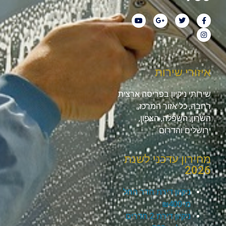
איזורי שירות
שירותי ניקיון בפריסה ארצית
רחבה, כל אזור המרכז,
השרון, השפלה, הצפון,
ירושלים והדרום.
מחירון עדכני לשנת
2026
ניקיון דירת חדר החל
מ-₪400
ניקיון דירת 2 חדרים