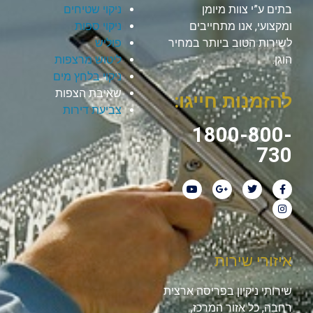
בתים ע”י צוות מיומן
ניקוי שטיחים
ומקצועי, אנו מתחייבים
ניקוי ספות
לשירות הטוב ביותר במחיר
פוליש
הוגן.
ליטוש מרצפות
ניקוי בלחץ מים
שאיבת הצפות
להזמנות חייגו:
צביעת דירות
1800-800-
730
איזורי שירות
שירותי ניקיון בפריסה ארצית
רחבה, כל אזור המרכז,