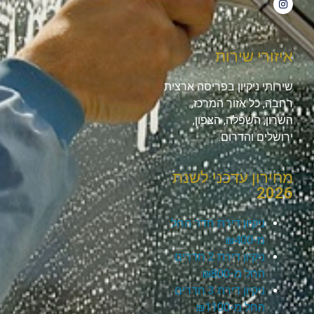
איזורי שירות
שירותי ניקיון בפריסה ארצית
רחבה, כל אזור המרכז,
השרון, השפלה, הצפון,
ירושלים והדרום.
מחירון עדכני לשנת
2026
ניקיון דירת חדר החל
מ-₪400
ניקיון דירת 2 חדרים
החל מ-₪800
ניקיון דירת 3 חדרים
החל מ-₪1100