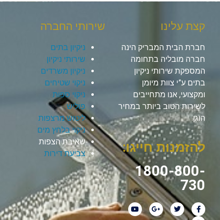
קצת עלינו
שירותי החברה
חברת הבית המבריק הינה
ניקיון בתים
חברה מובליה בתחומה
שירותי ניקיון
המספקת שירותי ניקיון
ניקיון משרדים
בתים ע”י צוות מיומן
ניקוי שטיחים
ומקצועי, אנו מתחייבים
ניקוי ספות
לשירות הטוב ביותר במחיר
פוליש
הוגן.
ליטוש מרצפות
ניקוי בלחץ מים
שאיבת הצפות
להזמנות חייגו:
צביעת דירות
1800-800-
730