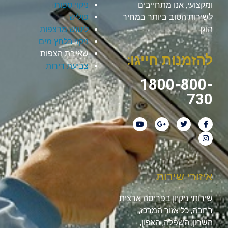
ומקצועי, אנו מתחייבים
ניקוי ספות
לשירות הטוב ביותר במחיר
פוליש
הוגן.
ליטוש מרצפות
ניקוי בלחץ מים
שאיבת הצפות
להזמנות חייגו:
צביעת דירות
1800-800-
730
איזורי שירות
שירותי ניקיון בפריסה ארצית
רחבה, כל אזור המרכז,
השרון, השפלה, הצפון,